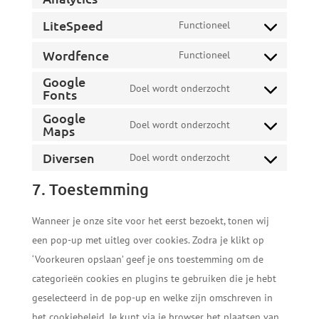
Consent
service
recaptcha
to
LiteSpeed
Functioneel
wordpress
Consent
service
Wordfence
to
Functioneel
google-
Consent
service
analytics
Google
to
Doel wordt onderzocht
litespeed
Fonts
Consent
service
Google
to
wordfence
Doel wordt onderzocht
Maps
Consent
service
to
google-
Diversen
Doel wordt onderzocht
Consent
service
fonts
to
7. Toestemming
google-
service
maps
Wanneer je onze site voor het eerst bezoekt, tonen wij
diversen
een pop-up met uitleg over cookies. Zodra je klikt op
‘Voorkeuren opslaan’ geef je ons toestemming om de
categorieën cookies en plugins te gebruiken die je hebt
geselecteerd in de pop-up en welke zijn omschreven in
het cookiebeleid. Je kunt via je browser het plaatsen van