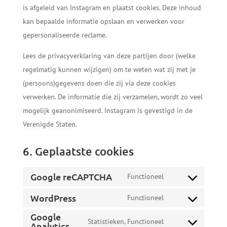
is afgeleid van Instagram en plaatst cookies. Deze inhoud
kan bepaalde informatie opslaan en verwerken voor
gepersonaliseerde reclame.
Lees de privacyverklaring van deze partijen door (welke
regelmatig kunnen wijzigen) om te weten wat zij met je
(persoons)gegevens doen die zij via deze cookies
verwerken. De informatie die zij verzamelen, wordt zo veel
mogelijk geanonimiseerd. Instagram is gevestigd in de
Verenigde Staten.
6. Geplaatste cookies
Google reCAPTCHA
Functioneel
Consent
WordPress
to
Functioneel
Consent
service
Google
to
Statistieken, Functioneel
google-
Analytics